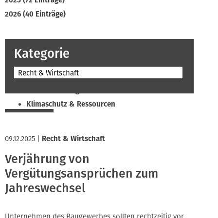
2025 (72 Einträge)
2026 (40 Einträge)
Kategorie
Recht & Wirtschaft
Beruf & Bildung
Klimaschutz & Ressourcen
Normen & Fachregeln
Prävention & Arbeitsschutz
09.12.2025
|
Recht & Wirtschaft
Recht & Wirtschaft
Verjährung von
Soziales & Tarifpolitik
Vergütungsansprüchen zum
Verband & Innungen
Jahreswechsel
Interviews
Innung
Unternehmen des Baugewerbes sollten rechtzeitig vor