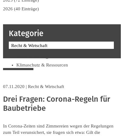
2025 (72 Einträge)
2026 (40 Einträge)
Kategorie
Recht & Wirtschaft
Beruf & Bildung
Klimaschutz & Ressourcen
Normen & Fachregeln
Prävention & Arbeitsschutz
07.11.2020
|
Recht & Wirtschaft
Recht & Wirtschaft
Drei Fragen: Corona-Regeln für
Soziales & Tarifpolitik
Baubetriebe
Verband & Innungen
Interviews
Innung
In Corona-Zeiten sind Zimmereien wegen der Regelungen
zum Teil verunsichert, sie fragen sich etwa: Gilt die