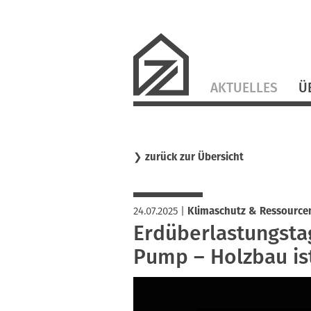
Navigation
AKTUELLES
Ü
überspringen
❯
zurück zur Übersicht
24.07.2025
|
Klimaschutz & Ressource
Erdüberlastungstag
Pump – Holzbau ist