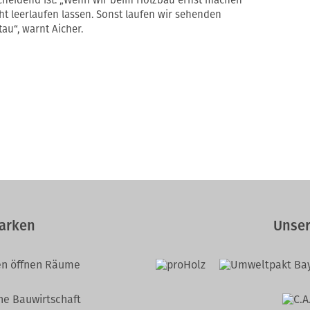
tscheidend ist. „Wenn wir beim Holzbau ernst machen
ht leerlaufen lassen. Sonst laufen wir sehenden
au“, warnt Aicher.
arken
Unser