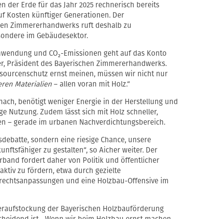
n der Erde für das Jahr 2025 rechnerisch bereits
f Kosten künftiger Generationen. Der
en Zimmererhandwerks ruft deshalb zu
sondere im Gebäudesektor.
chwendung und CO₂-Emissionen geht auf das Konto
cher, Präsident des Bayerischen Zimmererhandwerks.
sourcenschutz ernst meinen, müssen wir nicht nur
ren Materialien
– allen voran mit Holz.“
nach, benötigt weniger Energie in der Herstellung und
ge Nutzung. Zudem lässt sich mit Holz schneller,
en – gerade im urbanen Nachverdichtungsbereich.
sdebatte, sondern eine riesige Chance, unsere
ftsfähiger zu gestalten“, so Aicher weiter. Der
and fordert daher von Politik und öffentlicher
aktiv zu fördern, etwa durch gezielte
echtsanpassungen und eine Holzbau-Offensive im
deraufstockung der Bayerischen Holzbauförderung