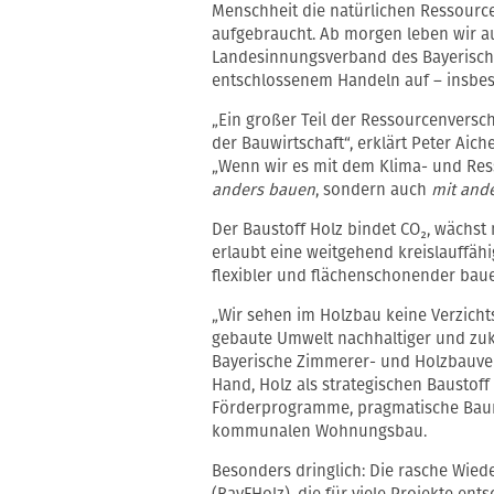
Menschheit die natürlichen Ressource
aufgebraucht. Ab morgen leben wir au
Landesinnungsverband des Bayerisch
entschlossenem Handeln auf – insbe
„Ein großer Teil der Ressourcenvers
der Bauwirtschaft“, erklärt Peter Ai
„Wenn wir es mit dem Klima- und Res
anders bauen
, sondern auch
mit ande
Der Baustoff Holz bindet CO₂, wächst 
erlaubt eine weitgehend kreislauffähi
flexibler und flächenschonender bau
„Wir sehen im Holzbau keine Verzicht
gebaute Umwelt nachhaltiger und zukun
Bayerische Zimmerer- und Holzbauverb
Hand, Holz als strategischen Baustoff 
Förderprogramme, pragmatische Baur
kommunalen Wohnungsbau.
Besonders dringlich: Die rasche Wie