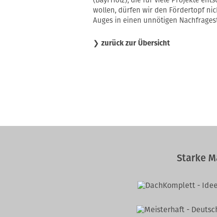
(BayFHolz), die für viele Projekte en
wollen, dürfen wir den Fördertopf nic
Auges in einen unnötigen Nachfragest
❯
zurück zur Übersicht
Starke M