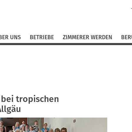
N
ü
BER UNS
BETRIEBE
ZIMMERER WERDEN
BER
bei tropischen
llgäu