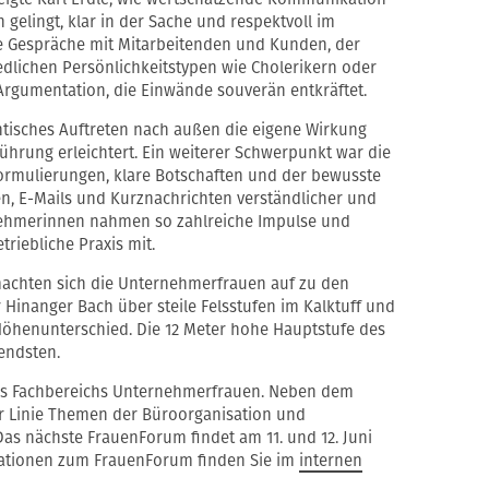
gelingt, klar in der Sache und respektvoll im
e Gespräche mit Mitarbeitenden und Kunden, der
dlichen Persönlichkeitstypen wie Cholerikern oder
Argumentation, die Einwände souverän entkräftet.
tisches Auftreten nach außen die eigene Wirkung
hrung erleichtert. Ein weiterer Schwerpunkt war die
ormulierungen, klare Botschaften und der bewusste
n, E-Mails und Kurznachrichten verständlicher und
ilnehmerinnen nahmen so zahlreiche Impulse und
triebliche Praxis mit.
achten sich die Unternehmerfrauen auf zu den
r Hinanger Bach über steile Felsstufen im Kalktuff und
Höhenunterschied. Die 12 Meter hohe Hauptstufe des
endsten.
 des Fachbereichs Unternehmerfrauen. Neben dem
r Linie Themen der Büroorganisation und
Das nächste FrauenForum findet am 11. und 12. Juni
rmationen zum FrauenForum finden Sie im
internen