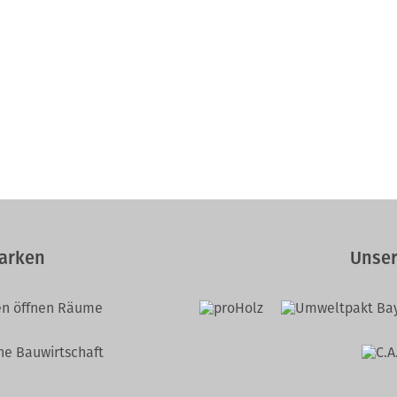
arken
Unser